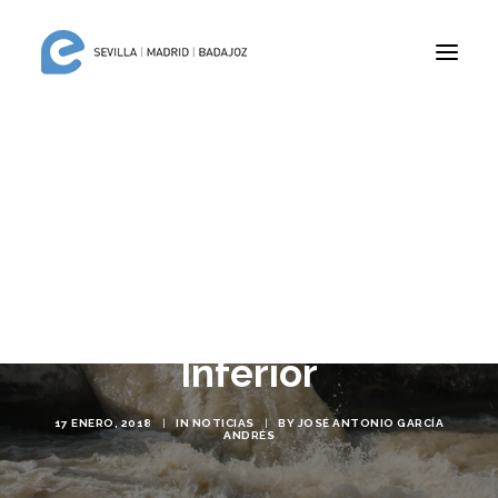
Colaboración con la
Comunidad del Valle
Inferior
17 ENERO, 2018
|
IN
NOTICIAS
|
BY
JOSÉ ANTONIO GARCÍA
ANDRÉS