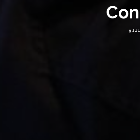
Cont
9 JUL