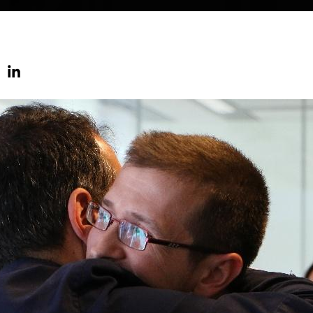
p
book
Twitter
LinkedIn